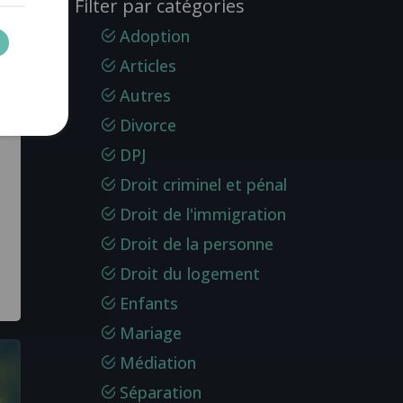
Filter par catégories
Adoption
Articles
Autres
Divorce
DPJ
Droit criminel et pénal
Droit de l'immigration
Droit de la personne
Droit du logement
Enfants
Mariage
Médiation
Séparation