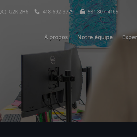
QC), G2K 2H6
418-692-3779
581 807-4165
À propos
Notre équipe
Exper