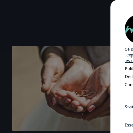
Ce s
l'ex
les 
Poli
Décl
Cond
Stat
Esse