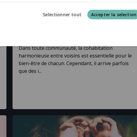
Selectionner tout
Accepter la selection
Trouble de voisinage
Articles
Autres
2023-10-23
Dans toute communauté, la cohabitation
harmonieuse entre voisins est essentielle pour le
bien-être de chacun. Cependant, il arrive parfois
que des i...