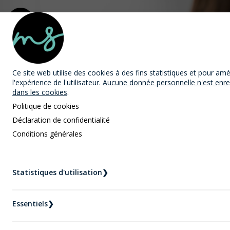
MAST Avocats
Ce site web utilise des cookies
à des fins statistiques et pour amé
l'expérience de l'utilisateur.
Aucune donnée personnelle n'est enre
dans les cookies
.
Politique de cookies
Déclaration de confidentialité
Conditions générales
Nouvelles
Accueil
Nouvelles
Statistiques d'utilisation
❯
Comment se défendre contre une accusation de
voies de fait ?
Essentiels
❯