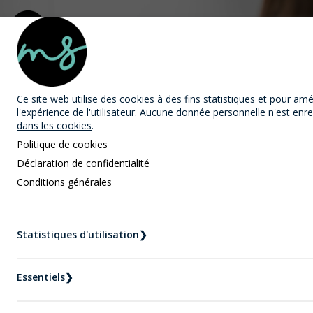
MAST Avocats
Ce site web utilise des cookies
à des fins statistiques et pour amé
l'expérience de l'utilisateur.
Aucune donnée personnelle n'est enre
dans les cookies
.
Politique de cookies
Déclaration de confidentialité
Conditions générales
Nouvelles
Accueil
Nouvelles
Statistiques d'utilisation
❯
Comment se défendre contre une accusation de
voies de fait ?
Essentiels
❯