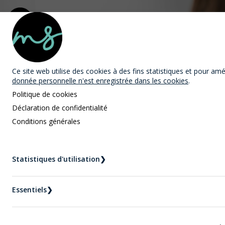
MAST Avocats
Ce site web utilise des cookies
à des fins statistiques et pour améli
donnée personnelle n'est enregistrée dans les cookies
.
Politique de cookies
Déclaration de confidentialité
Conditions générales
Nouvelles
Accueil
Nouvelles
Statistiques d'utilisation
❯
Médiation familiale : se séparer sans blesser vos
enfants | Un Avocat en droit familiale peut vous
Essentiels
❯
aider