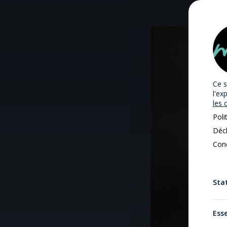
Ce s
l'ex
les 
Poli
Décl
Cond
Stat
Esse