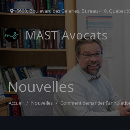
5600, Boulevard des Galeries, Bureau 410, Québec (
MAST Avocats
Nouvelles
Accueil
Nouvelles
Comment demander l’annulation 