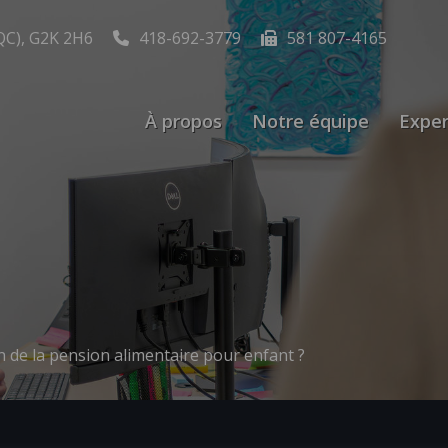
QC), G2K 2H6
418-692-3779
581 807-4165
À propos
Notre équipe
Exper
de la pension alimentaire pour enfant ?