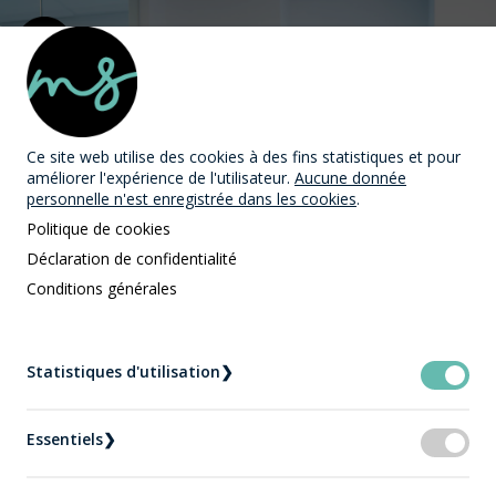
MAST Avocats
Ce site web utilise des cookies
à des fins statistiques et pour
améliorer l'expérience de l'utilisateur.
Aucune donnée
personnelle n'est enregistrée dans les cookies
.
Politique de cookies
Déclaration de confidentialité
Droit de la famille | Avocat
Conditions générales
en pension alimentaire à
Statistiques d'utilisation
❯
Québec – Calcul,
modification et révision
Essentiels
❯
Accueil
Droit de la famille