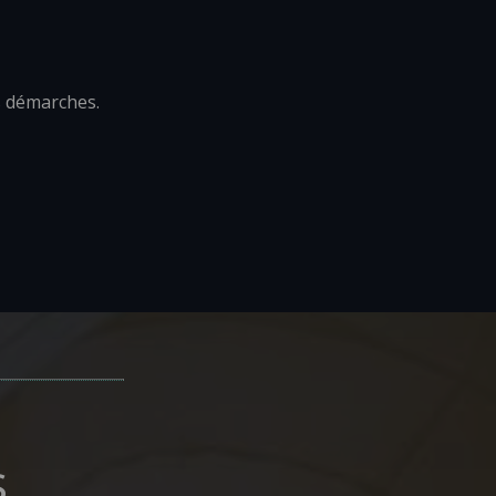
s démarches.
s