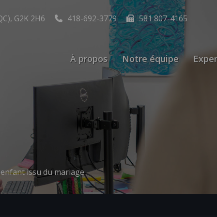
QC), G2K 2H6
418-692-3779
581 807-4165
À propos
Notre équipe
Exper
enfant issu du mariage