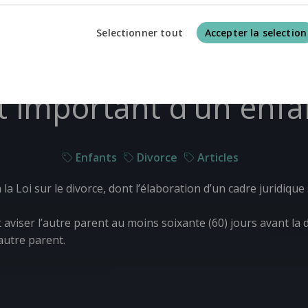
Selectionner tout
Accepter la selection
mportant d’un enfan
Enfants
Divorce
Articles
 la
Loi sur le divorce
, dont l’élaboration d’un cadre juridiq
aviser l’autre parent au moins soixante (60) jours avant l
autre parent.