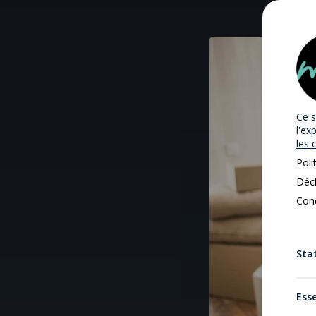
Ce s
l'ex
les 
Poli
Décl
Cond
Stat
Esse