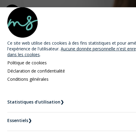
MAST Avocats
Ce site web utilise des cookies
à des fins statistiques et pour amé
l'expérience de l'utilisateur.
Aucune donnée personnelle n'est enre
dans les cookies
.
Politique de cookies
Déclaration de confidentialité
Conditions générales
Nouvelles
Accueil
Nouvelles
Statistiques d'utilisation
❯
Est-ce possible d’obtenir un permis de travail
ouvert au Canada ?
Essentiels
❯