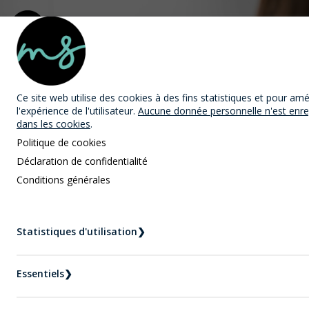
MAST Avocats
Ce site web utilise des cookies
à des fins statistiques et pour amé
l'expérience de l'utilisateur.
Aucune donnée personnelle n'est enre
dans les cookies
.
Politique de cookies
Déclaration de confidentialité
Conditions générales
Nouvelles
Accueil
Nouvelles
Statistiques d'utilisation
❯
Comment se défendre contre une accusation de
menace de mort ?
Essentiels
❯