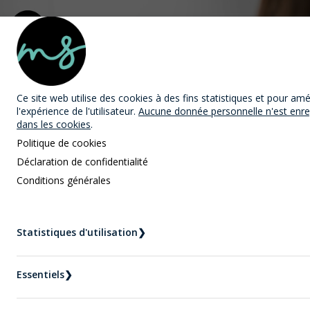
MAST Avocats
Ce site web utilise des cookies
à des fins statistiques et pour amé
l'expérience de l'utilisateur.
Aucune donnée personnelle n'est enre
dans les cookies
.
Politique de cookies
Déclaration de confidentialité
Conditions générales
Nouvelles
Accueil
Nouvelles
Statistiques d'utilisation
❯
Comment présenter une demande de résidence
permanente au Canada depuis le Québec ?
Essentiels
❯