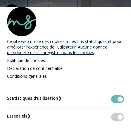
MAST Avocats
Ce site web utilise des cookies
à des fins statistiques et pour
améliorer l'expérience de l'utilisateur.
Aucune donnée
personnelle n'est enregistrée dans les cookies
.
Politique de cookies
Déclaration de confidentialité
Conditions générales
L'équipe MAST Avocats
Accueil
L'équipe MAST Avocats
Statistiques d'utilisation
❯
M
e
Jessica Boivin-Coulombe - Avocate MAST
Avocats Québec
Essentiels
❯