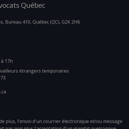
Avocats Québec
es, Bureau 410, Québec (QC), G2K 2H6
 à 17h
vailleurs étrangers temporaires
273
.ca
de plus, l'envoi d'un courrier électronique et/ou message
uit pas non plus l'acceptation d'un mandat quelconque.