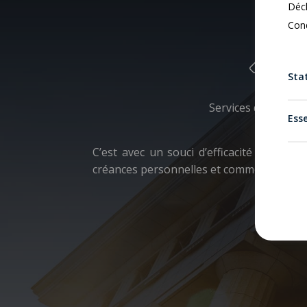
Décl
Cond
R
Stat
Services de recouvr
Esse
C’est avec un souci d’efficacité que no
créances personnelles et commerciales.