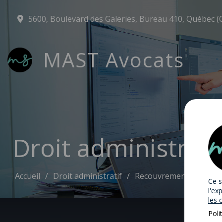
5600, Boulevard des Galeries, Bureau 410, Québec (
MAST Avocats
Droit administrat
Accueil
Droit administratif
Recouvrement de créan
Ce s
l'ex
les 
Poli