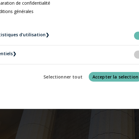
aration de confidentialité
itions générales
ecouvrement de créa
istiques d'utilisation
❯
ement pour les particuliers et les entreprises en cas de co
ntiels
❯
s avocats peuvent s’occuper de la perception de comptes
Selectionner tout
Accepter la selection