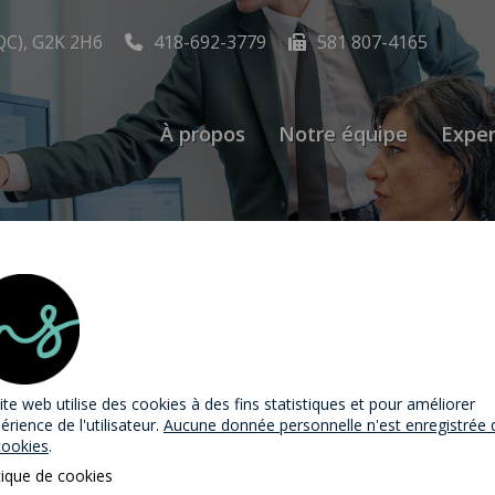
QC), G2K 2H6
418-692-3779
581 807-4165
À propos
Notre équipe
Exper
if | Recouvrement 
ces
ite web utilise des cookies
à des fins statistiques et pour améliorer
périence de l'utilisateur.
Aucune donnée personnelle n'est enregistrée 
cookies
.
tique de cookies