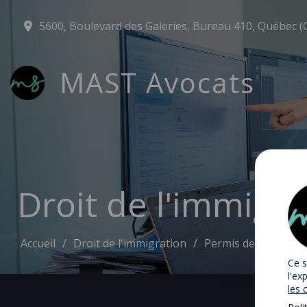
5600, Boulevard des Galeries, Bureau 410, Québec (
MAST Avocats
Droit de l'immigra
Accueil
Droit de l'immigration
Permis de travail
Ce s
l'ex
les 