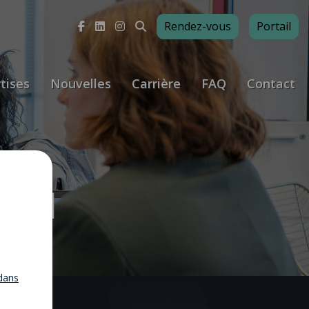
Rendez-vous
Portail
tises
Nouvelles
Carrière
FAQ
Contact
vail
dans