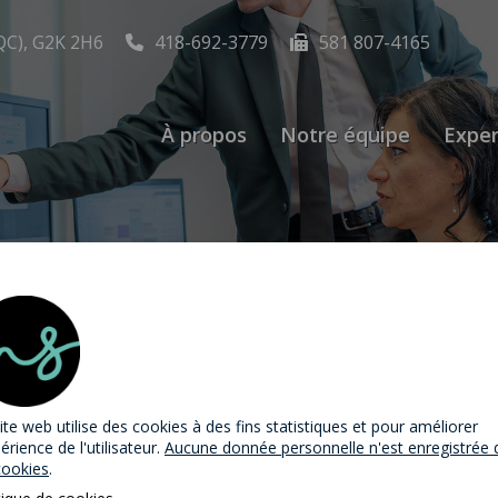
QC), G2K 2H6
418-692-3779
581 807-4165
À propos
Notre équipe
Exper
tion | Permis de tra
ite web utilise des cookies
à des fins statistiques et pour améliorer
périence de l'utilisateur.
Aucune donnée personnelle n'est enregistrée 
cookies
.