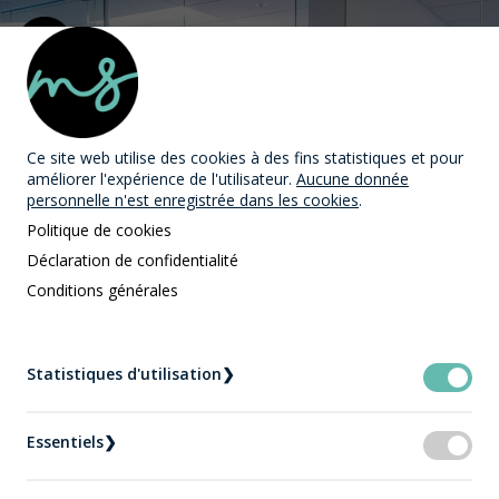
MAST Avocats
Ce site web utilise des cookies
à des fins statistiques et pour
améliorer l'expérience de l'utilisateur.
Aucune donnée
personnelle n'est enregistrée dans les cookies
.
Politique de cookies
Déclaration de confidentialité
Conditions générales
L'équipe MAST Avocats
Accueil
L'équipe MAST Avocats
Statistiques d'utilisation
❯
Mme Yanie Dupont - Technicienne Juridique Mast
Avocats Québec
Essentiels
❯