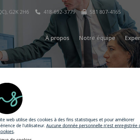
QC), G2K 2H6
418-692-3779
581 807-4165
À propos
Notre équipe
Exper
ation | Reconnaissa
rs Québec
ite web utilise des cookies
à des fins statistiques et pour améliorer
périence de l'utilisateur.
Aucune donnée personnelle n'est enregistrée 
exécution des décisions hors Québec
cookies
.
tique de cookies