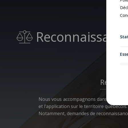
Décl
Cond
Reconnaissance 
Stat
Esse
Reconnai
Nous vous accompagnons dans la reconnais
et l’application sur le territoire québécois.
Notamment, demandes de reconnaissance de