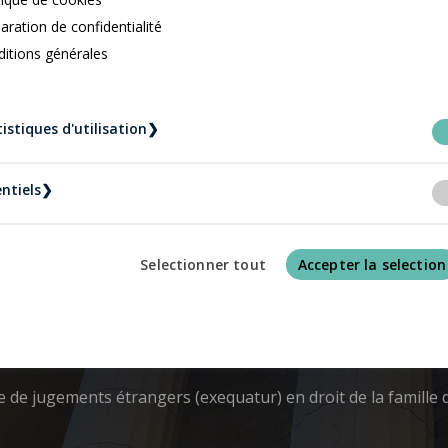
aration de confidentialité
itions générales
et exécution des déc
istiques d'utilisation
❯
ntiels
❯
Selectionner tout
Accepter la selection
ssance et exécution des décisions ho
sance et l’exécution de jugements rendus hors Québec ou à 
 jugements étrangers (exequatur) en droit de la famille d