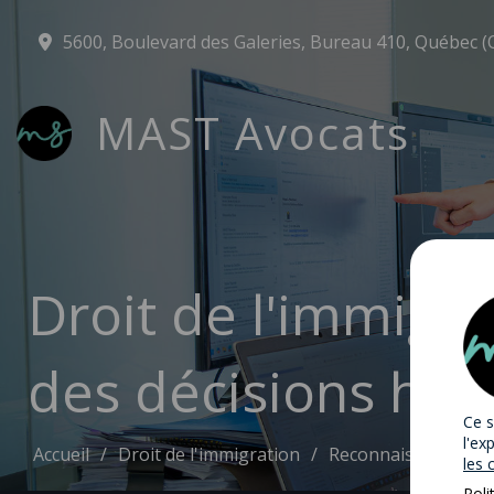
5600, Boulevard des Galeries, Bureau 410, Québec (
MAST Avocats
Droit de l'immigr
des décisions ho
Ce s
l'ex
Accueil
Droit de l'immigration
Reconnaissance et 
les 
Poli