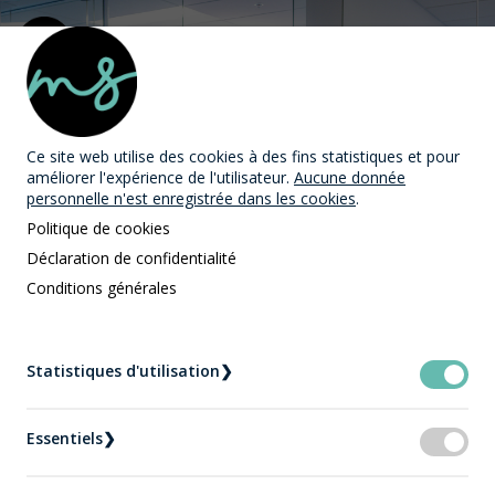
MAST Avocats
Ce site web utilise des cookies
à des fins statistiques et pour
améliorer l'expérience de l'utilisateur.
Aucune donnée
personnelle n'est enregistrée dans les cookies
.
Politique de cookies
Déclaration de confidentialité
Conditions générales
L'équipe MAST Avocats
Accueil
L'équipe MAST Avocats
Statistiques d'utilisation
❯
Océanne Bédard - Adjointe Juridique MAST
Avocats
Essentiels
❯