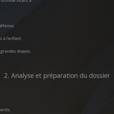
ofondie visant à :
défense;
s à l’enfant;
 grandes étapes.
2. Analyse et préparation du dossier
nents;