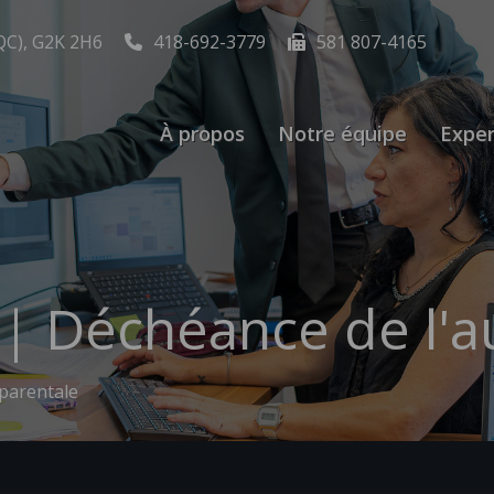
QC), G2K 2H6
418-692-3779
581 807-4165
À propos
Notre équipe
Exper
e | Déchéance de l'a
 parentale