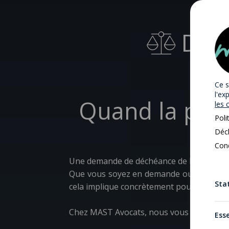
Déch
Ce s
l'ex
Quand la prote
les 
Poli
Décl
Cond
Une demande de déchéance de l’autorité pa
Que vous soyez en demande ou en défense
Stat
cela implique concrètement pour l’enfant e
Chez MAST Avocats, nous vous accompag
Esse