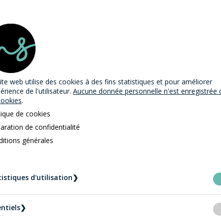
éance de l'autorité p
ite web utilise des cookies
à des fins statistiques et pour améliorer
périence de l'utilisateur.
Aucune donnée personnelle n'est enregistrée 
ction de l’enfant devi
cookies
.
tique de cookies
aration de confidentialité
itions générales
rentale est une démarche sérieuse, qui doit être traitée av
 contre une telle démarche, l’essentiel est de comprendre
istiques d'utilisation
❯
t les parents.
nons :
ntiels
❯