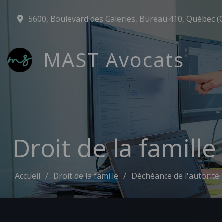
5600, Boulevard des Galeries, Bureau 410, Québec (
MAST Avocats
Droit de la famill
Accueil
Droit de la famille
Déchéance de l'autorité