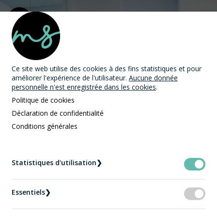
MAST Avocats
Ce site web utilise des cookies
à des fins statistiques et pour
améliorer l'expérience de l'utilisateur.
Aucune donnée
personnelle n'est enregistrée dans les cookies
.
Politique de cookies
Déclaration de confidentialité
Droit des affaires | Conflits
Conditions générales
entre associés ou
Statistiques d'utilisation
❯
actionnaires
Essentiels
Accueil
❯
Droit des affaires
Conflits entre associés ou actionnaires