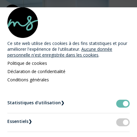
MAST Avocats
Ce site web utilise des cookies
à des fins statistiques et pour
améliorer l'expérience de l'utilisateur.
Aucune donnée
personnelle n'est enregistrée dans les cookies
.
Politique de cookies
Déclaration de confidentialité
Droit criminel et pénal |
Conditions générales
Bris de conditions
Statistiques d'utilisation
❯
Accueil
Droit criminel et pénal
Bris de conditions
Essentiels
❯