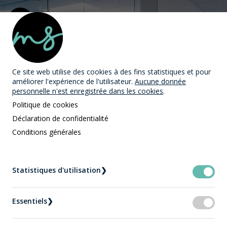
MAST Avocats
Ce site web utilise des cookies
à des fins statistiques et pour
améliorer l'expérience de l'utilisateur.
Aucune donnée
personnelle n'est enregistrée dans les cookies
.
Politique de cookies
Déclaration de confidentialité
Conditions générales
L'équipe MAST Avocats
Accueil
L'équipe MAST Avocats
Statistiques d'utilisation
❯
M
me
Alexandra Blais - Adjointe juridique Mast
Avocats Québec
Essentiels
❯