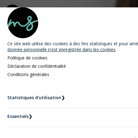
MAST Avocats
Ce site web utilise des cookies
à des fins statistiques et pour améli
donnée personnelle n'est enregistrée dans les cookies
.
Politique de cookies
Déclaration de confidentialité
Conditions générales
Nouvelles
Accueil
Nouvelles
Statistiques d'utilisation
❯
Déménagement important d’un enfant issu du
mariage
Essentiels
❯