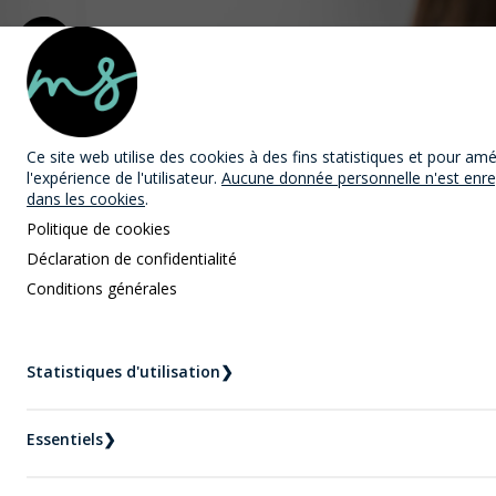
MAST Avocats
Ce site web utilise des cookies
à des fins statistiques et pour amé
l'expérience de l'utilisateur.
Aucune donnée personnelle n'est enre
dans les cookies
.
Politique de cookies
Déclaration de confidentialité
Conditions générales
Nouvelles
Accueil
Nouvelles
Statistiques d'utilisation
❯
Comment se défendre contre une accusation de
harcèlement criminel ?
Essentiels
❯